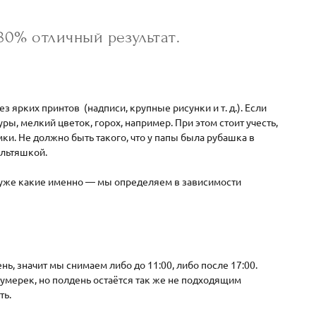
80% отличный результат.
з ярких принтов (надписи, крупные рисунки и т. д.). Если
уры, мелкий цветок, горох, например. При этом стоит учесть,
мки. Не должно быть такого, что у папы была рубашка в
ультяшкой.
а уже какие именно — мы определяем в зависимости
ь, значит мы снимаем либо до 11:00, либо после 17:00.
 сумерек, но полдень остаётся так же не подходящим
ть.