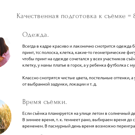
Качественная подготовка к съёмке = 
Одежда.
Всегда в кадре красиво и лаконично смотрится одежда бе
принт, то: полоска, клетка, какие-то геометрические фиг
чтобы принт на одежде сочетался у всех участников съё
клетку, у мамы платье в горох, а у ребенка футболка с м
Классно смотрятся чистые цвета, постельные оттенки, 
от выбранной задумки, локации и т. д.
Время съёмки.
Если съёмка планируется на улице летом в солнечный ден
В зимнее время, т. к. темнеет рано, выбираем время до
временем. В пасмурный день время возможно переигра