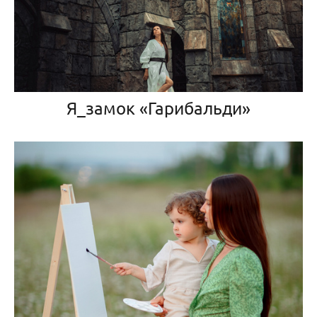
Я_замок «Гарибальди»