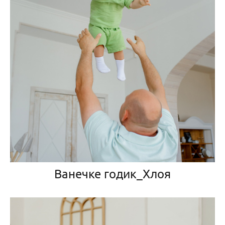
Ванечке годик_Хлоя