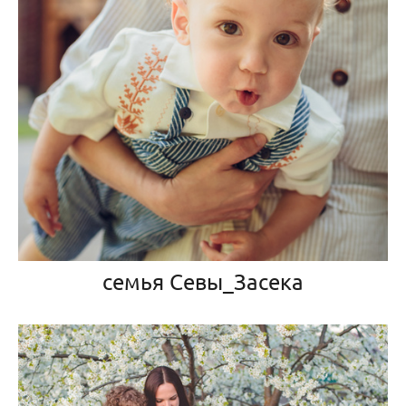
семья Севы_Засека